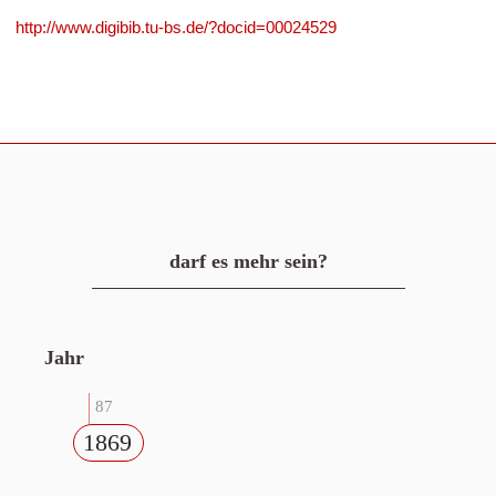
http://www.digibib.tu-bs.de/?docid=00024529
darf es mehr sein?
Jahr
87
1869