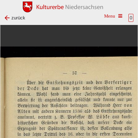
Toggle na
zurück
0