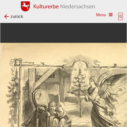
Toggle na
zurück
0