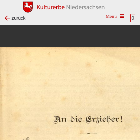
Toggle na
zurück
0