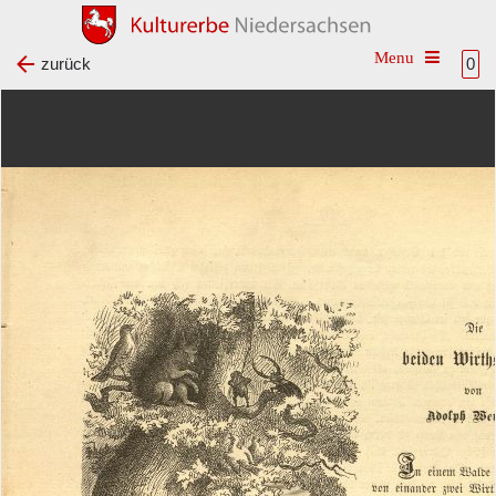
Toggle na
zurück
0