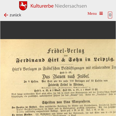
Toggle na
zurück
0