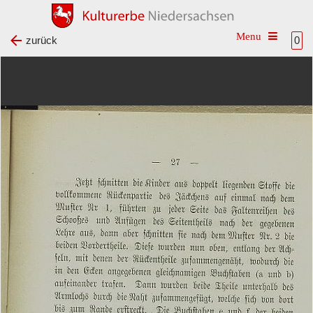
Toggle na
zurück
0