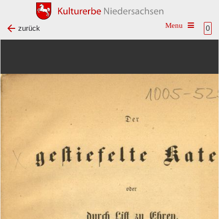
Toggle na
zurück
0