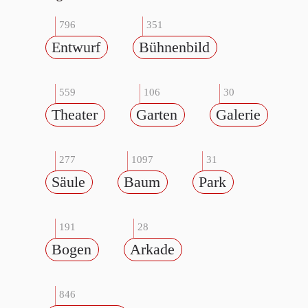
796
351
Entwurf
Bühnenbild
559
106
30
Theater
Garten
Galerie
277
1097
31
Säule
Baum
Park
191
28
Bogen
Arkade
846