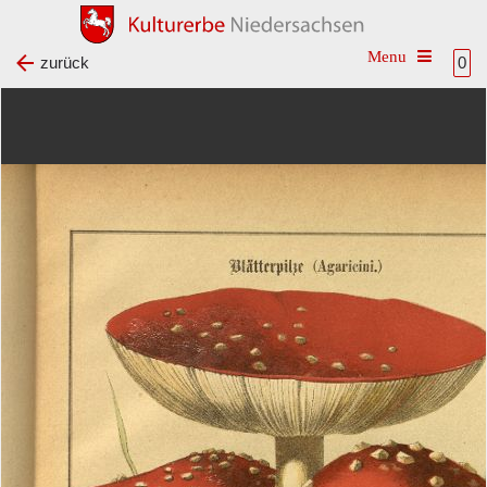
Toggle na
zurück
0