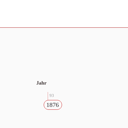
Jahr
93
1876