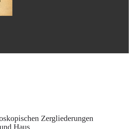
kroskopischen Zergliederungen
 und Haus