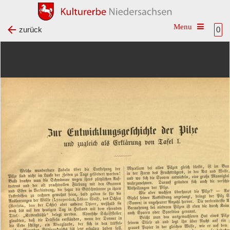
Toggle na
zurück
0