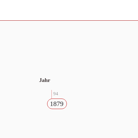
Jahr
94
1879