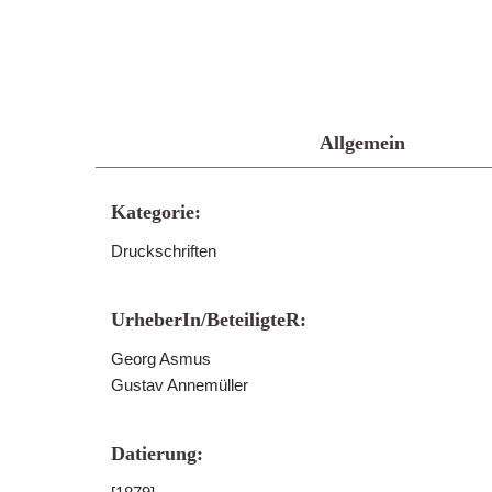
Allgemein
Kategorie:
Druckschriften
UrheberIn/BeteiligteR:
Georg Asmus
Gustav Annemüller
Datierung: