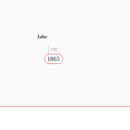
Jahr
188
1865