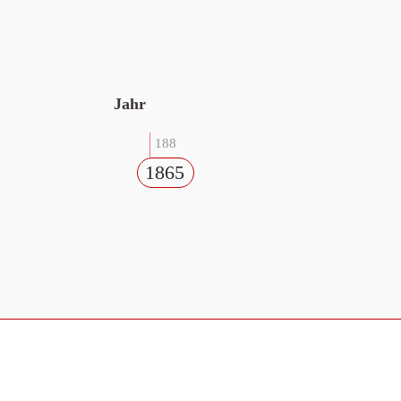
Jahr
188
1865