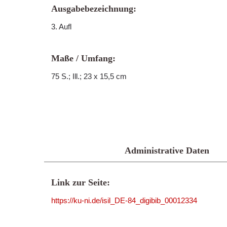
Ausgabebezeichnung:
3. Aufl
Maße / Umfang:
75 S.; Ill.; 23 x 15,5 cm
Administrative Daten
Link zur Seite:
https://ku-ni.de/isil_DE-84_digibib_00012334