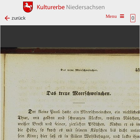
Toggle na
zurück
0