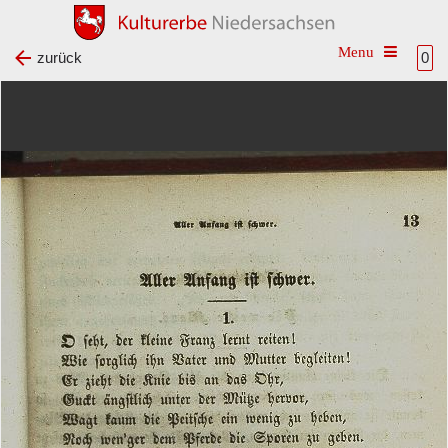
Toggle na
zurück
0