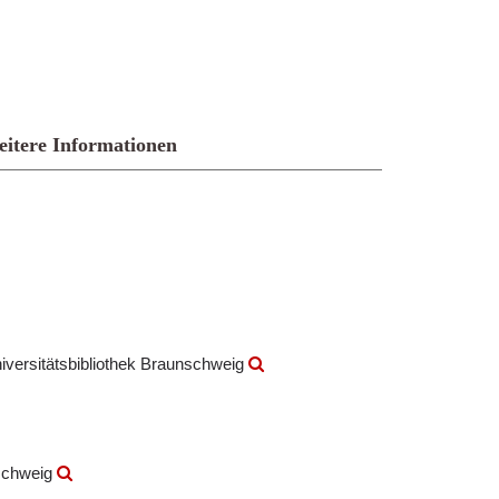
itere Informationen
versitätsbibliothek Braunschweig
nschweig