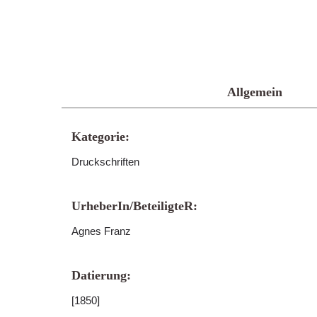
Allgemein
Kategorie:
Druckschriften
UrheberIn/BeteiligteR:
Agnes Franz
Datierung:
[1850]