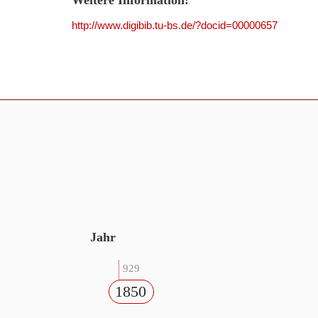
Weitere Information:
http://www.digibib.tu-bs.de/?docid=00000657
Jahr
929
1850