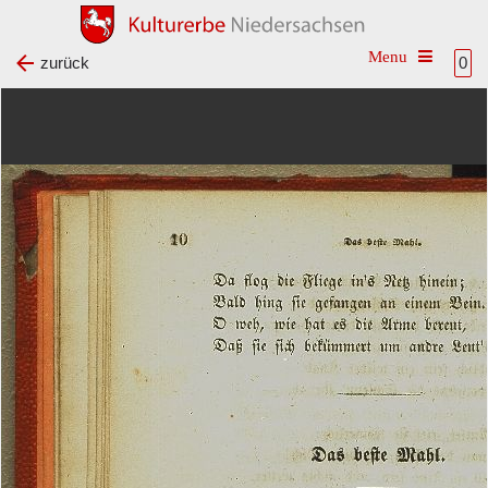
Toggle na
zurück
0