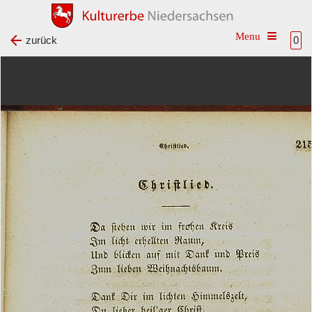
Toggle na
zurück
0