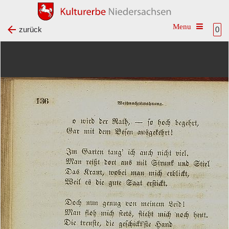
Toggle na
zurück
0