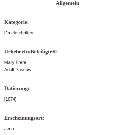
Allgemein
Kategorie:
Druckschriften
UrheberIn/BeteiligteR:
Mary Frere
Adolf Passow
Datierung:
[1874]
Erscheinungsort:
Jena