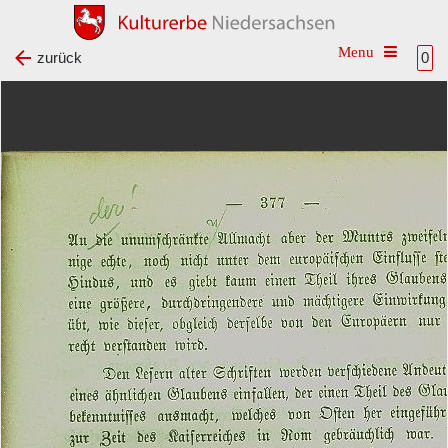
Toggle na
zurück
0