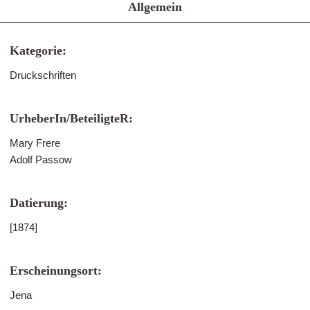
Allgemein
Kategorie:
Druckschriften
UrheberIn/BeteiligteR:
Mary Frere
Adolf Passow
Datierung:
[1874]
Erscheinungsort:
Jena