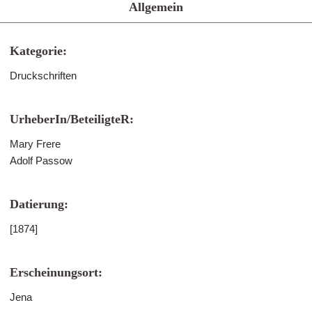
Allgemein
Kategorie:
Druckschriften
UrheberIn/BeteiligteR:
Mary Frere
Adolf Passow
Datierung:
[1874]
Erscheinungsort:
Jena