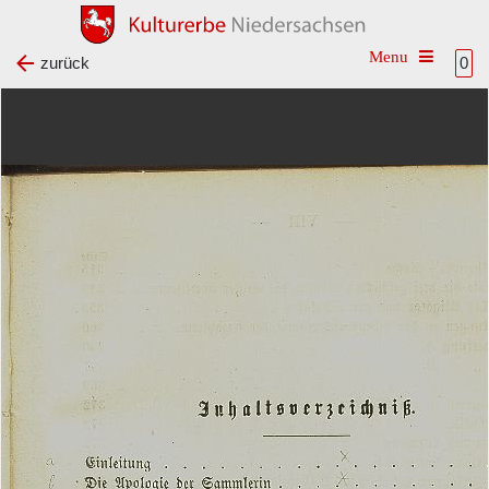
Toggle na
zurück
0