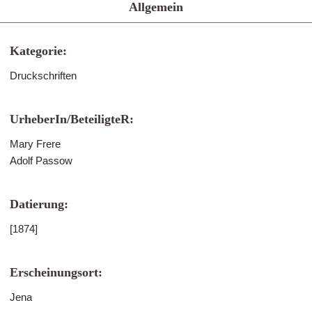
Allgemein
Kategorie:
Druckschriften
UrheberIn/BeteiligteR:
Mary Frere
Adolf Passow
Datierung:
[1874]
Erscheinungsort:
Jena