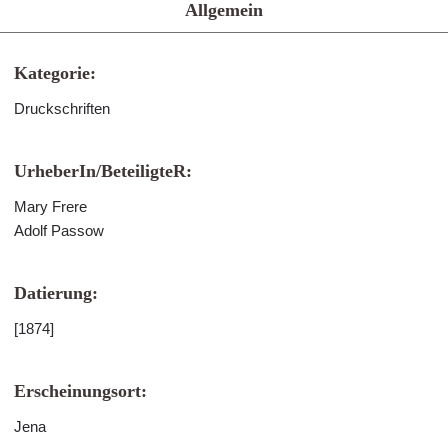
Allgemein
Kategorie:
Druckschriften
UrheberIn/BeteiligteR:
Mary Frere
Adolf Passow
Datierung:
[1874]
Erscheinungsort:
Jena