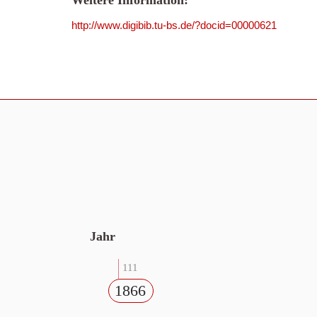
Weitere Information:
http://www.digibib.tu-bs.de/?docid=00000621
Jahr
111
1866