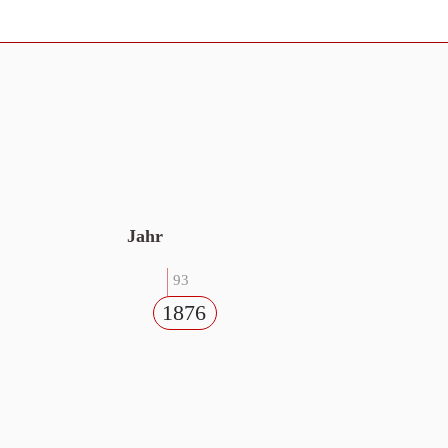
Jahr
93
1876