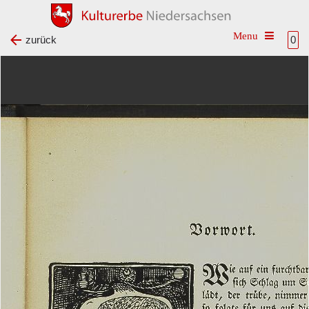
Toggle na
zurück
0