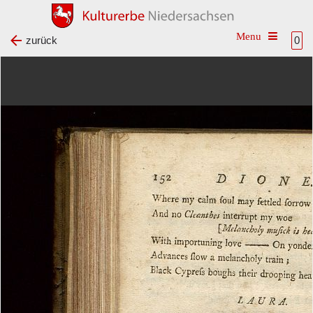
Toggle na
zurück
0