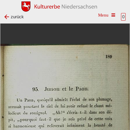
Toggle na
zurück
0