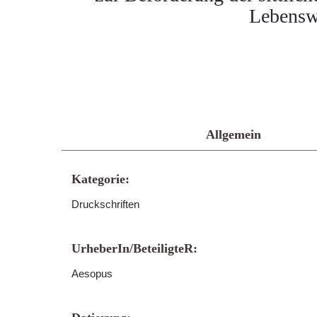
Lebenswe
Allgemein
Kategorie:
Druckschriften
UrheberIn/BeteiligteR:
Aesopus