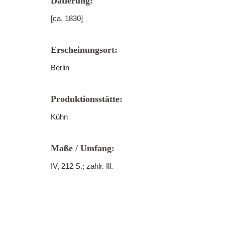
Datierung:
[ca. 1830]
Erscheinungsort:
Berlin
Produktionsstätte:
Kühn
Maße / Umfang:
IV, 212 S.; zahlr. Ill.