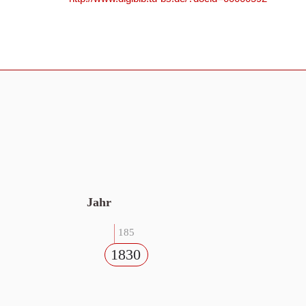
Jahr
185
1830