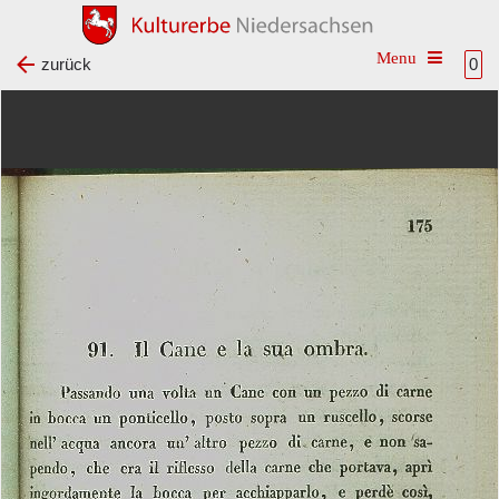
Toggle na
zurück
0