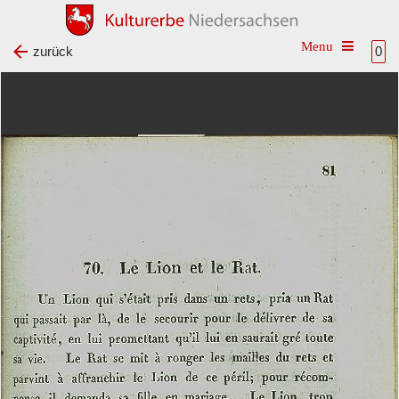
Toggle na
zurück
0