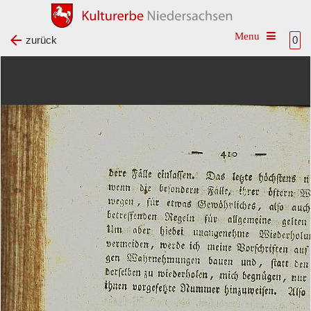
Toggle na
zurück
0