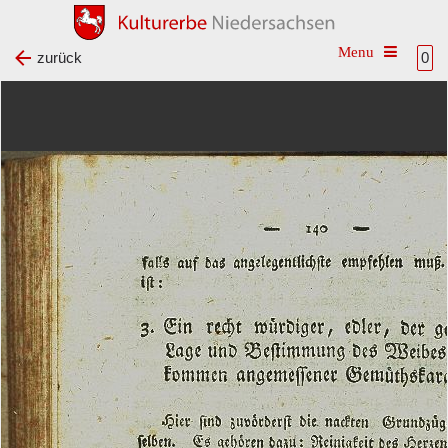
Toggle na
zurück
0