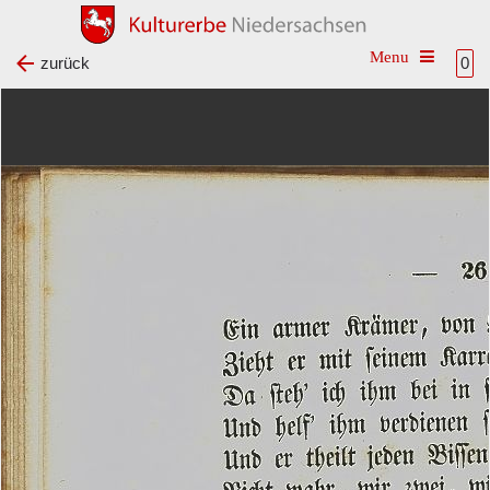
Toggle na
zurück
0