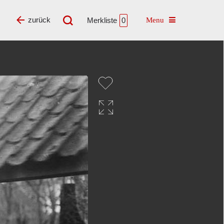
Toggle navigatio
zurück
Merkliste
0