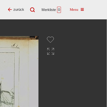
Toggle navigatio
zurück
Merkliste
0