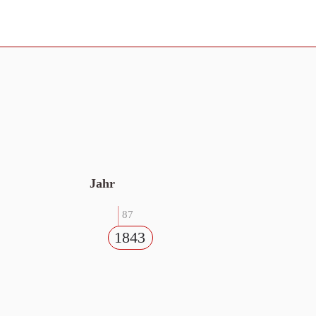
Jahr
87
1843