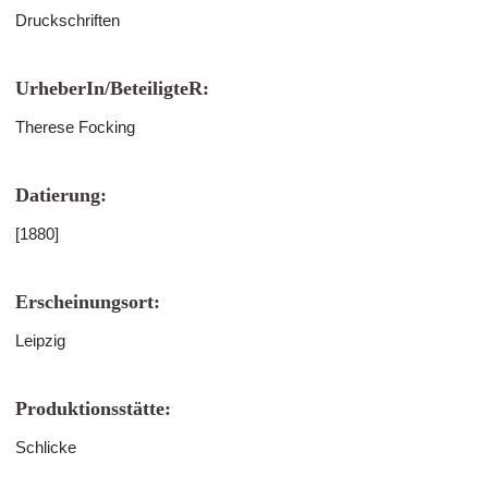
Druckschriften
UrheberIn/BeteiligteR:
Therese Focking
Datierung:
[1880]
Erscheinungsort:
Leipzig
Produktionsstätte:
Schlicke