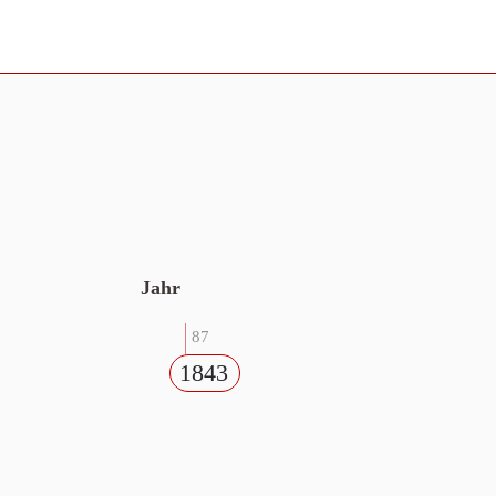
Jahr
87
1843