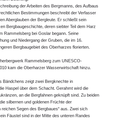
schreibung der Arbeiten des Bergmanns, des Aufbaus
rechtlichen Bestimmungen beschreibt der Verfasser
den Aberglauben der Bergleute. Er schließt sein
rzen Bergbaugeschichte, deren siebter Teil dem Harz
dem Rammelsberg bei Goslar begann. Seine
hung und Niedergang der Gruben, die im 16.
üngeren Bergbaugebiet des Oberharzes florierten.
sucherbergwerk Rammelsberg zum UNESCO-
2010 kam die Oberharzer Wasserwirtschaft hinzu.
 des Bändchens zeigt zwei Bergknechte in
die Haspel über dem Schacht. Gerahmt wird die
eukränzen, an die Bergfahnen geknüpft sind. Zu beiden
„die silbernen und goldenen Früchte der
reichen Segen des Bergbaues“ aus. Zwei sich
in Fäustel sind in der Mitte des unteren Randes