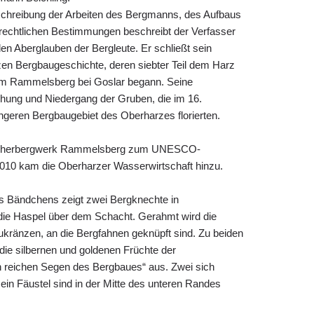
schreibung der Arbeiten des Bergmanns, des Aufbaus
rechtlichen Bestimmungen beschreibt der Verfasser
den Aberglauben der Bergleute. Er schließt sein
rzen Bergbaugeschichte, deren siebter Teil dem Harz
dem Rammelsberg bei Goslar begann. Seine
hung und Niedergang der Gruben, die im 16.
üngeren Bergbaugebiet des Oberharzes florierten.
sucherbergwerk Rammelsberg zum UNESCO-
2010 kam die Oberharzer Wasserwirtschaft hinzu.
 des Bändchens zeigt zwei Bergknechte in
die Haspel über dem Schacht. Gerahmt wird die
eukränzen, an die Bergfahnen geknüpft sind. Zu beiden
„die silbernen und goldenen Früchte der
reichen Segen des Bergbaues“ aus. Zwei sich
in Fäustel sind in der Mitte des unteren Randes