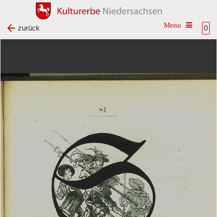
Toggle na
zurück
0