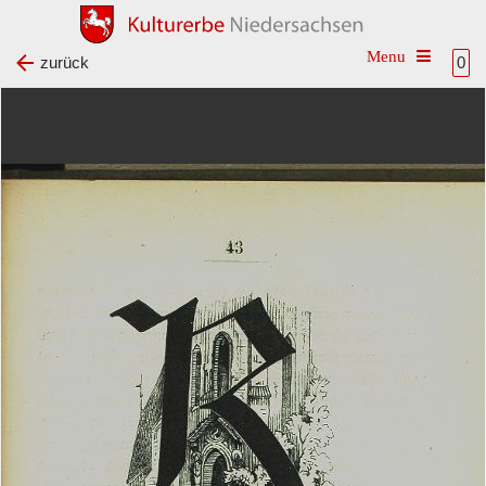
Toggle na
zurück
0