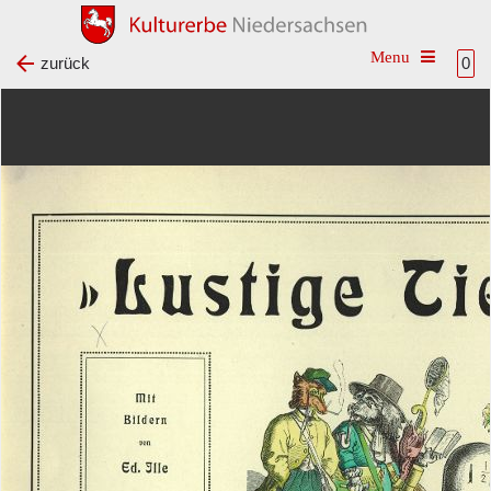
Toggle na
zurück
0