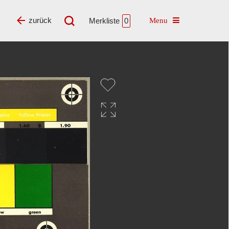
Toggle navigatio
zurück
Merkliste
0