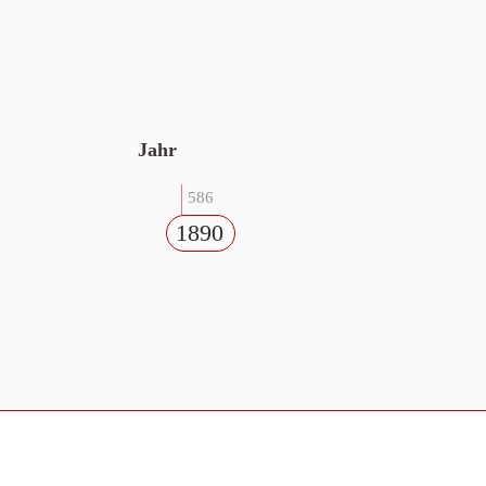
Jahr
586
1890