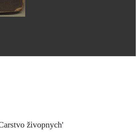
 Carstvo živopnych'