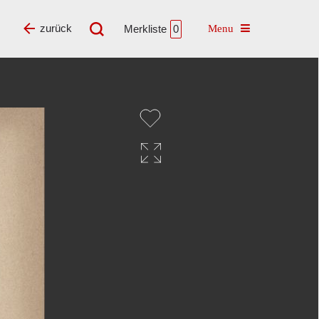
Toggle navigatio
zurück
Merkliste
0