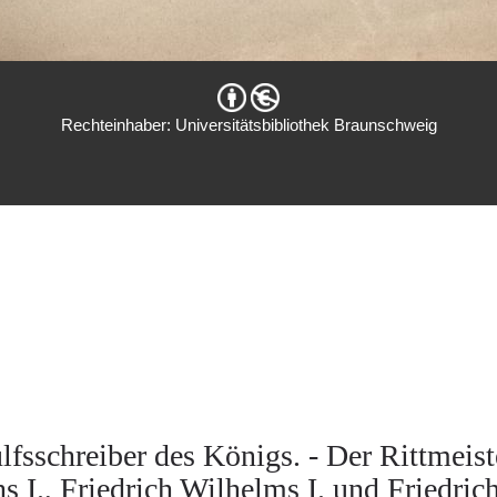
Rechteinhaber: Universitätsbibliothek Braunschweig
fsschreiber des Königs. - Der Rittmeiste
hs I., Friedrich Wilhelms I. und Friedri