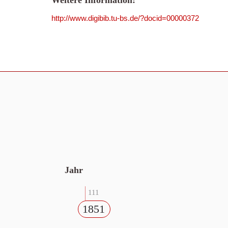
Weitere Information:
http://www.digibib.tu-bs.de/?docid=00000372
Jahr
111
1851