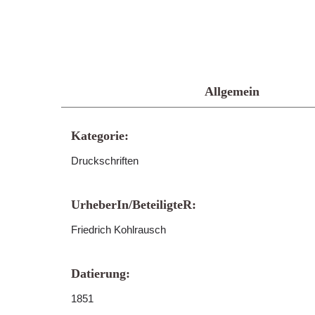
Allgemein
Kategorie:
Druckschriften
UrheberIn/BeteiligteR:
Friedrich Kohlrausch
Datierung:
1851